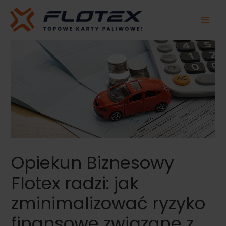
Przejdź
do
treści
Opiekun Biznesowy
Flotex radzi: jak
zminimalizować ryzyko
finansowe związane z