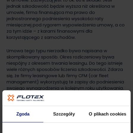
w umowie. Zazwyczaj jest to ok. 80% składki. Jeśli
jednak szkodowość będzie wyższa niż określona w
umowie, firma finansująca ma prawo do
jednostronnego podniesienia wysokości raty
miesięcznej pod rygorem wypowiedzenia umowy, a co
za tym idzie – z karami finansowymi dla
korzystającego z samochodów.
Umowa tego typu nierzadko bywa napisana w
skomplikowany sposób. Okres rozliczeniowy bywa
niespójny z okresem trwania leasingu. Do tego istnieje
wiele różnych sposobów liczenia szkodowości. Zdarza
się, że firmy leasingowe lub firmy CFM (car fleet
management) wykorzystują te zapisy do podniesienia
swojego wynagrodzenia w kolejnym roku użytkowania.
Warto też zwrócić uwagę czy z umowy nie wynika, że
firma finansująca samochód ma jako jego właściciel
nieograniczone prawo do ustalania zasad naprawy.
Zgoda
Szczegóły
O plikach cookies
Pamiętajmy, że koszt naprawy ponosimy de facto my
poprzez płacone przez nas składki ubezpieczeniowe.
Wysoka szkodowość może spowodować wzrost