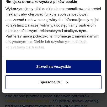
Niniejsza strona korzysta z plików cookie
stawek ubezpieczeniowych, a nawet odmowę
Wykorzystujemy pliki cookie do spersonalizowania treści
ubezpieczania przez towarzystwa ubezpieczeniowe.
i reklam, aby oferować funkcje społecznościowe i
analizować ruch w naszej witrynie. Informacje o tym, jak
W jaki sposób można uniknąć powyższych zagrożeń?
Zdaniem Opiekuna biznesowego Flotex
korzystasz z naszej witryny, udostępniamy partnerom
najkorzystniejsze rozwiązanie to zdecydowanie się na
społecznościowym, reklamowym i analitycznym.
ubezpieczenie z 70% wkładem własnym. W takim
Partnerzy mogą połączyć te informacje z innymi danymi
przypadku, towarzystwo ubezpieczeniowe pokrywa
otrzymanymi od Ciebie lub uzyskanymi podczas
zarówno kradzież jak i szkodę całkowitą pojazdu. Coraz
korzystania z ich usług.
więcej firm decyduje się na tę opcję z uwagi na duże
oszczędności. Odpowiednio przeprowadzona
optymalizacja obsługi szkód może pomóc
przedsiębiorcom zaoszczędzić nawet 1 000 zł rocznie
Zezwól na wszystkie
na jednym samochodzie.
Decydując się na takie rozwiązanie warto nawiązać
Spersonalizuj
współpracę z ekspertami, którzy przygotują dla naszej
firmy profesjonalny plan optymalizacyjny. Tego typu
działalność prowadzi jeden z naszych partnerów –
Claims Handling Systems
. Jeśli jednak decydujemy się
na finansowanie zewnętrzne, najważniejsze jest