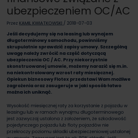
ubezpieczeniem OC/AC
Przez
KAMIL KWIATKOWSKI
/
2018-07-03
Jeśli decydujemy się na leasing lub wynajem
długoterminowy samochodu, powinniśmy
skrupulatnie sprawdzić zapisy umowy. Szczególną
uwagę należy zwrócić na część dotyczącą
ubezpieczenia OC / AC. Przy niekorzystnie
skonstruowanej umowie, możemy narazić się m.in.
na niekontrolowany wzrost raty miesięcznej.
Opiekun biznesowy Flotex przedstawi Wam możliwe
zagrożenia oraz zasugeruje w jaki sposób łatwo
można ich uniknąć.
Wysokość miesięcznej raty za korzystanie z pojazdu w
leasingu lub w ramach wynajmu długoterminowego
jest zazwyczaj ustalona z założeniem, że szkodowość
pojedynczego pojazdu lub floty pojazdów nie
przekroczy poziomu składki ubezpieczeniowej ustalonej