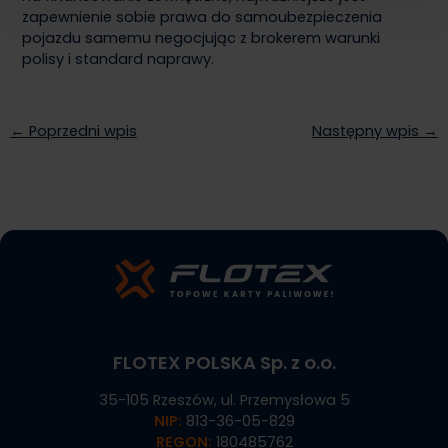
zapewnienie sobie prawa do samoubezpieczenia
pojazdu samemu negocjując z brokerem warunki
polisy i standard naprawy.
← Poprzedni wpis
Następny wpis →
FLOTEX POLSKA Sp. z o.o.
35-105 Rzeszów, ul. Przemysłowa 5
NIP:
813-36-05-829
REGON:
180485762