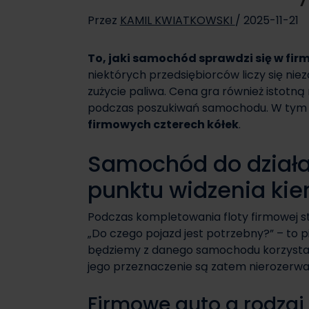
Przez
KAMIL KWIATKOWSKI
/
2025-11-21
To, jaki samochód sprawdzi się w firm
niektórych przedsiębiorców liczy się nie
zużycie paliwa. Cena gra również istotn
podczas poszukiwań samochodu. W tym a
firmowych czterech kółek
.
Samochód do działal
punktu widzenia ki
Podczas kompletowania floty firmowej st
„Do czego pojazd jest potrzebny?” – to pi
będziemy z danego samochodu korzystać –
jego przeznaczenie są zatem nierozerwa
Firmowe auto a rodza