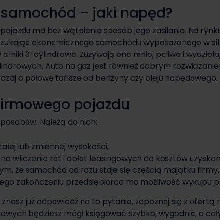
 samochód – jaki napęd?
pojazdu ma bez wątpienia sposób jego zasilania. Na rynku
Szukając ekonomicznego samochodu wyposażonego w sil
niki 3-cylindrowe. Zużywają one mniej paliwa i wydzielają
indrowych. Auto na gaz jest również dobrym rozwiązaniem 
czaj o połowę tańsze od benzyny czy oleju napędowego.
firmowego pojazdu
sposobów. Należą do nich:
ałej lub zmiennej wysokości,
 na wliczenie rat i opłat leasingowych do kosztów uzyskan
tym, że samochód od razu staje się częścią majątku firmy,
ego zakończeniu przedsiębiorca ma możliwość wykupu poj
i znasz już odpowiedź na to pytanie, zapoznaj się z ofertą
ynowych będziesz mógł księgować szybko, wygodnie, a ca