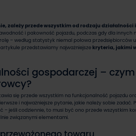
ie, zależy przede wszystkim od rodzaju działalności 
zawodność i pakowność pojazdu, podczas gdy dla innych na
ą rolę – według statystyk niemal połowa przedsiębiorców 
rtykule przedstawiamy najważniejsze
kryteria, jakimi 
ności gospodarczej – czym 
erowcy?
awia się przede wszystkim na funkcjonalność pojazdu or
erwsze i najważniejsze pytanie, jakie należy sobie zadać.
 jeśli codziennie, to musi być ono przede wszystkim kom
lnie związanymi elementami.
j przewożonego towaru