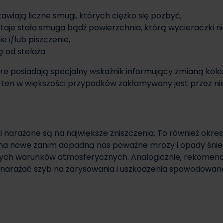
wiają liczne smugi, których ciężko się pozbyć,
aje stała smuga bądź powierzchnia, którą wycieraczki ni
 i/lub piszczenie,
 od stelaża.
óre posiadają specjalny wskaźnik informujący zmianą koloru
ten w większości przypadków zakłamywany jest przez ni
arażone są na największe zniszczenia. To również okres,
 na nowe zanim dopadną nas poważne mrozy i opady śn
zych warunków atmosferycznych. Analogicznie, rekomend
e narażać szyb na zarysowania i uszkodzenia spowodowa