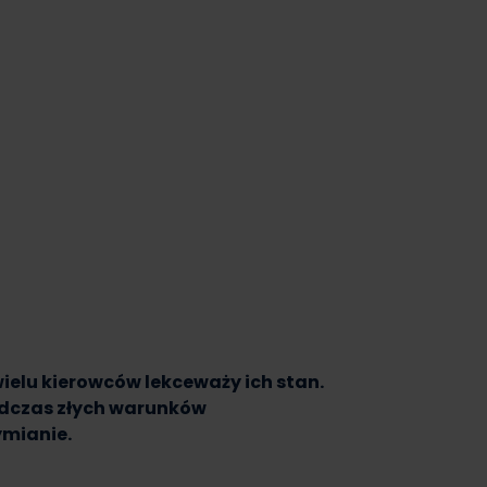
elu kierowców lekceważy ich stan.
odczas złych warunków
ymianie.