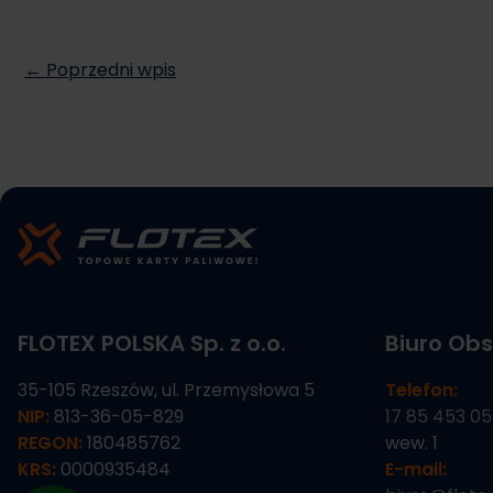
← Poprzedni wpis
FLOTEX POLSKA Sp. z o.o.
Biuro Obs
35-105 Rzeszów, ul. Przemysłowa 5
Telefon:
NIP:
813-36-05-829
17 85 453 05
REGON:
180485762
wew. 1
KRS:
0000935484
E-mail: