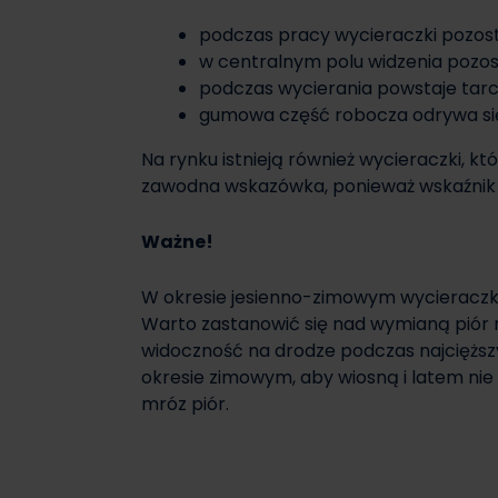
podczas pracy wycieraczki pozosta
w centralnym polu widzenia pozost
podczas wycierania powstaje tarcie
gumowa część robocza odrywa się
Na rynku istnieją również wycieraczki, kt
zawodna wskazówka, ponieważ wskaźnik 
Ważne!
W okresie jesienno-zimowym wycieraczki n
Warto zastanowić się nad wymianą piór
widoczność na drodze podczas najciężs
okresie zimowym, aby wiosną i latem ni
mróz piór.