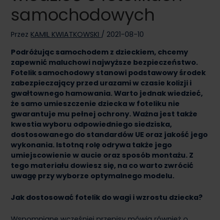
samochodowych
Przez
KAMIL KWIATKOWSKI
/
2021-08-10
Podróżując samochodem z dzieckiem, chcemy
zapewnić maluchowi najwyższe bezpieczeństwo.
Fotelik samochodowy stanowi podstawowy środek
zabezpieczający przed urazami w czasie kolizji i
gwałtownego hamowania. Warto jednak wiedzieć,
że samo umieszczenie dziecka w foteliku nie
gwarantuje mu pełnej ochrony. Ważna jest także
kwestia wyboru odpowiedniego siedziska,
dostosowanego do standardów UE oraz jakość jego
wykonania. Istotną rolę odrywa także jego
umiejscowienie w aucie oraz sposób montażu. Z
tego materiału dowiesz się, na co warto zwrócić
uwagę przy wyborze optymalnego modelu.
Jak dostosować fotelik do wagi i wzrostu dziecka?
Wspomniane wcześniej przepisy mówią również o