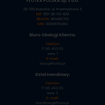
FLOTEX POLSKA Sp. z o.o.
35-105 Rzeszów, ul. Przemysłowa 5
NIP:
813-36-05-829
REGON:
180485762
KRS:
0000935484
Biuro Obsługi Klienta:
Telefon:
17 85 453 05
wew. 1
E-mail:
biuro@flotex.pl
Dział Handlowy:
Telefon:
17 85 453 05
wew. 2
E-mail:
handlowy@flotex.pl