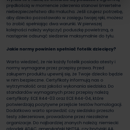
prędkością w momencie zderzenia stanowi śmiertelne
niebezpieczeństwo dla malucha. Jeśli czujesz potrzebę,
aby dziecko pozostawało w zasięgu twojej ręki, możesz
to zrobić spełniając dwa warunki. W pierwszej
kolejności należy wyłączyć poduszkę powietrzną, a
następnie odsunąć siedzenie maksymalnie do tyłu.
Jakie normy powinien spełniać fotelik dziecięcy?
Warto wiedzieć, że nie każdy fotelik posiada atesty i
normy wymagane przez przepisy prawa. Przed
zakupem produktu upewnij się, że Twoje dziecko będzie
w nim bezpieczne. Certyfikaty informują nas o
wytrzymałość oraz jakości wykonania siedziska. Do
standardów wymaganych przez przepisy należą
certyfikaty: ECE R44-03 oraz ECE R44-04, które
potwierdzają pozytywne przejście testów homologacji.
Dodatkowo warto sprawdzić czy siedzisko przeszło
testy zderzeniowe, prowadzone przez niezależne
organizacje. Do najbardziej znanych należą: niemiecki
ośrodek ADAC, amerykański NHTSA, czy brytyjski AA.