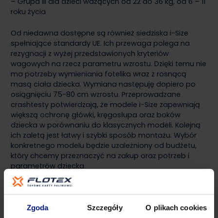
– Grupa III dla dzieci ważących od 22 do 36 kg, od 6 – 11
roku życia
Od niedawna dostępne są również siedziska i-Size
spełniające standardy UE. Ich przewaga polega na
rezygnacji z wyżej przedstawionych kryteriów
wagowych na rzecz parametru wzrostu. Dzięki temu nie
ma potrzeby wymieniania fotelika wraz z rosnącą
masą ciała dziecka. Wymiana następuję dopiero po
osiągnięciu 75-80 cm wzrostu. Przeprowadzane
crashtesty potwierdzają, że modele i-Size zapewniają
większą ochronę główki, kręgosłupa oraz boków
dziecka w porównaniu do klasycznych modeli. Kolejną
ich zaletą jest łatwy i szybki sposób montażu. Wybór
konkretnego modelu będzie uzależniony od budżetu,
który chcemy przeznaczyć na zakup oraz potrzeb i
parametrów dziecka.
Jaki sposób montażu fotelika jest najlepszy?
Zgoda
Szczegóły
O plikach cookies
Jeśli podróżujesz z niemowlakiem, najbezpieczniejszym