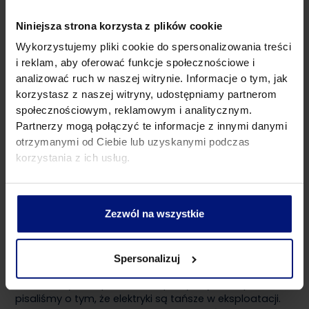
Jednak dla uśrednienia możemy przyjąć, że nowsze
samochody elektryczne po pełnym naładowaniu
Niniejsza strona korzysta z plików cookie
baterii są w stanie pokonać dystans wynoszący około
Wykorzystujemy pliki cookie do spersonalizowania treści
250-400 kilometrów.
i reklam, aby oferować funkcje społecznościowe i
analizować ruch w naszej witrynie. Informacje o tym, jak
Pod tym względem na pewno widać progres, bo
starsze modele elektryków często wymagały
korzystasz z naszej witryny, udostępniamy partnerom
ładowania już po około 150 kilometrach. Niestety,
społecznościowym, reklamowym i analitycznym.
nawet poprawa opisywanego parametru wypada
Partnerzy mogą połączyć te informacje z innymi danymi
blado, kiedy zestawimy ją z osiągami aut spalinowych.
otrzymanymi od Ciebie lub uzyskanymi podczas
W ich przypadku jedno tankowanie pozwala z reguły na
korzystania z ich usług.
pokonanie przynajmniej kilkuset kilometrów. Jeżeli do
tego auto ma pojemny bak, a kierowca jedzie zgodnie
z zasadami ecodrivingu, maksymalny zasięg może
zbliżyć się nawet do granicy 1000 kilometrów. Trudno
Zezwól na wszystkie
więc zestawiać taki wynik z możliwościami aut
elektrycznych.
Spersonalizuj
Kolejnym problemem są wyższe koszty związane z
ewentualnymi naprawami. W powyższym akapicie
pisaliśmy o tym, że elektryki są tańsze w eksploatacji.