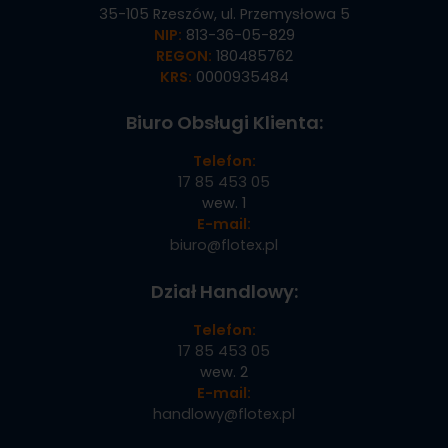
35-105 Rzeszów, ul. Przemysłowa 5
NIP:
813-36-05-829
REGON:
180485762
KRS:
0000935484
Biuro Obsługi Klienta:
Telefon:
17 85 453 05
wew. 1
E-mail:
biuro@flotex.pl
Dział Handlowy:
Telefon:
17 85 453 05
wew. 2
E-mail:
handlowy@flotex.pl