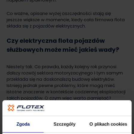
napędem spalinowym.
Co ważne, opisane wyżej oszczędności stają się
jeszcze większe w momencie, kiedy cała firmowa flota
składa się z pojazdów elektrycznych.
Czy elektryczna flota pojazdów
służbowych może mieć jakieś wady?
Niestety tak. Co prawda, każdy kolejny rok przynosi
dalszy rozwój sektora motoryzacyjnego i tym samym
przekłada się na doskonalszą budowę elektryków.
Istnieją jednak pewne problemy, które mogą mieć
istotne znaczenie w kontekście codziennej eksploatacji
takich pojazdów. O czym więc warto pamiętać?
Pierwszym poważnym problemem może być
ograniczony zasięg samochodów elektrycznych. Co
jasne, ten parametr zależy w głównej mierze od
Zgoda
Szczegóły
O plikach cookies
specyfikacji technicznej poszczególnych samochodów.