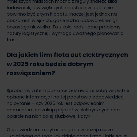
mniejszych miastach można z reguły znaleźć kilka
ładowarek, a w większych miastach w ogóle nie
powinno być z tym kłopotu. Inaczej jest jednak na
obszarach wiejskich, gdzie liczba ładowarek wciąż
pozostaje niewielka. To z kolei rodzi liczne problemy
natury logistycznej i wymaga uważnego planowania
tras.
Dla jakich firm flota aut elektrycznych
w 2025 roku będzie dobrym
rozwiązaniem?
Spróbujmy zatem pokrótce zestawić ze sobą wszystkie
opisane informacje i na tej podstawie odpowiedzieć
na pytanie – czy 2025 rok jest odpowiednim
momentem na zakup pojazdów elektrycznych oraz
oparcie na nich całej służbowej floty?
Odpowiedź na to pytanie będzie w dużej mierze
uzależniona od tego, jak działa dana firma i jakie są jej