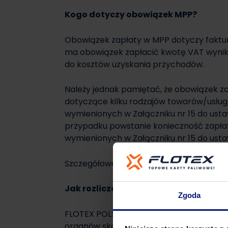
Kogo dotyczy obowiązek MPP?
Obowiązek zapłaty w MPP dotyczy faktu
ma obowiązek zapłacić kwotę VAT wynikaj
do kosztów uzyskania przychodów.
Należy jednak pamiętać, że obowiązek z
dotyczące kilku rodzajów towarów/usług.
wymienionych w Załączniku nr 15 do ust
przypadku powstanie konieczność zapłat
wymienionych w Załączniku nr 15 do ustaw
Szczegółowe informacje na temat MPP or
Jak rozliczać karty paliwowe przez M
Zgoda
FLOTEX POLSKA stworzył mechanizm, któr
organów skarbowych można było łatwo ok