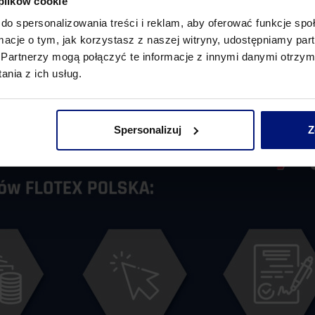
 plików cookie
zw. numer prefiks odpowiadający numerowi wystawionej p
do spersonalizowania treści i reklam, aby oferować funkcje sp
 wpisać wygenerowany dla Państwa indywidualny numer pref
ormacje o tym, jak korzystasz z naszej witryny, udostępniamy p
Partnerzy mogą połączyć te informacje z innymi danymi otrzym
nia z ich usług.
yliśmy dodatkowo narzędzie
Kalkulatora wpłat
, dzięki 
ącej stawki oprocentowania VAT, należy uregulować meto
Spersonalizuj
Z