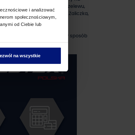
óźniej faktury. Dokonując przelewu,
ołecznościowe i analizować
iks, zgodnie z przykładem: „Zaliczka,
artnerom społecznościowym,
anymi od Ciebie lub
któremu mogą Państwo w łatwy sposób
dą MPP.
ezwól na wszystkie