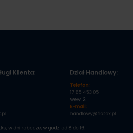
ługi Klienta:
Dział Handlowy:
Telefon:
17 85 453 05
wew. 2
E-mail:
.pl
handlowy@flotex.pl
u, w dni robocze, w godz. od 8 do 16.