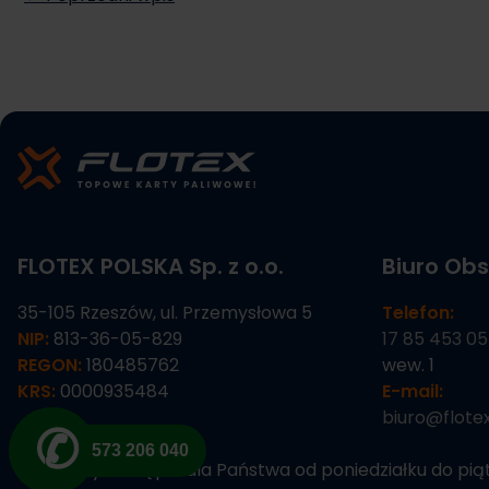
FLOTEX POLSKA Sp. z o.o.
Biuro Obs
35-105 Rzeszów, ul. Przemysłowa 5
Telefon:
NIP:
813-36-05-829
17 85 453 05
REGON:
180485762
wew. 1
KRS:
0000935484
E-mail:
biuro@flotex
✆
573 206 040
Jesteśmy dostępni dla Państwa od poniedziałku do piątk