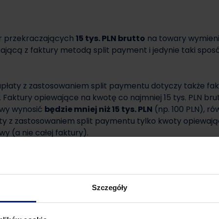
r przekraczających
15 tys. PLN brutto
na towary wymieni
ącą z faktury metodą split payment i jedynie taki sposó
apłaty z zastosowaniem split paymentu dotyczy także fa
 Faktury opiewające na kwotę co najmniej 15 tys. PLN br
awy wynosić
będzie mniej niż 15 tys. PLN
(np. 100 PLN), ró
y z zastosowaniem split paymentu tylko kwoty opiewają
y (a nie całej faktury).
az możliwych sankcji za niestosowanie się do przepisów
PP?
Szczegóły
y ma na celu uporządkowanie dokonywania wpłat zalicze
reślić, której faktury dotyczyła wpłata. Każdego pierw