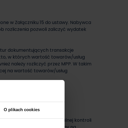
one w Załączniku 15 do ustawy. Nabywca
b rozliczenia pozwoli zaliczyć wydatek
ktur dokumentujących transakcje
utto, w których wartość towarów/usług
wnież należy rozliczyć przez MPP. W takim
cej na wartość towarów/usług
, można znaleźć
TUTAJ
.
O plikach cookies
k tak, aby podczas ewentualnej kontroli
szego dnia miesiąca generujemy na