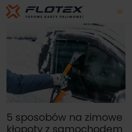
Przejdź
do
treści
5 sposobów na zimowe
kłopoty z samochodem