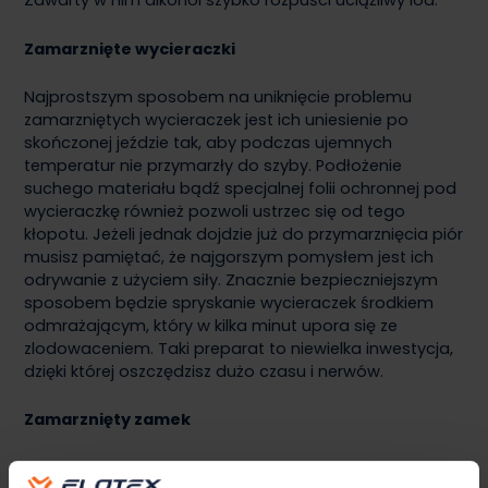
Zawarty w nim alkohol szybko rozpuści uciążliwy lód.
Zamarznięte wycieraczki
Najprostszym sposobem na uniknięcie problemu
zamarzniętych wycieraczek jest ich uniesienie po
skończonej jeździe tak, aby podczas ujemnych
temperatur nie przymarzły do szyby. Podłożenie
suchego materiału bądź specjalnej folii ochronnej pod
wycieraczkę również pozwoli ustrzec się od tego
kłopotu. Jeżeli jednak dojdzie już do przymarznięcia piór
musisz pamiętać, że najgorszym pomysłem jest ich
odrywanie z użyciem siły. Znacznie bezpieczniejszym
sposobem będzie spryskanie wycieraczek środkiem
odmrażającym, który w kilka minut upora się ze
zlodowaceniem. Taki preparat to niewielka inwestycja,
dzięki której oszczędzisz dużo czasu i nerwów.
Zamarznięty zamek
Jeżeli przydarzyło Ci się kiedykolwiek walczyć z