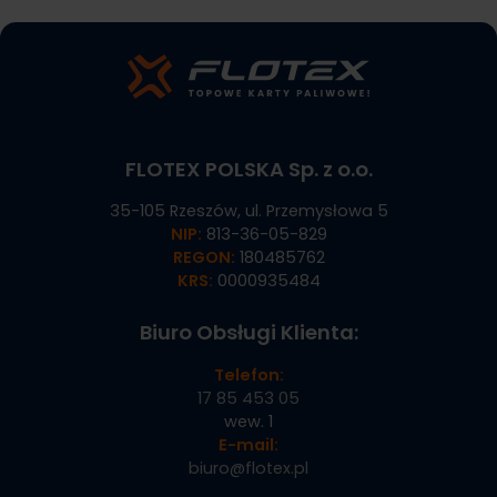
FLOTEX POLSKA Sp. z o.o.
35-105 Rzeszów, ul. Przemysłowa 5
NIP:
813-36-05-829
REGON:
180485762
KRS:
0000935484
Biuro Obsługi Klienta:
Telefon:
17 85 453 05
wew. 1
E-mail:
biuro@flotex.pl