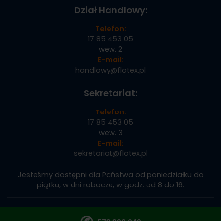
Dział Handlowy:
Telefon:
17 85 453 05
wew. 2
E-mail:
handlowy@flotex.pl
Sekretariat:
Telefon:
17 85 453 05
wew. 3
E-mail:
sekretariat@flotex.pl
Jesteśmy dostępni dla Państwa od poniedziałku do
piątku, w dni robocze, w godz. od 8 do 16.
Copyright © 2024 FLOTEX POLSKA | Wszelkie prawa
zastrzeżone |
Polityka prywatności