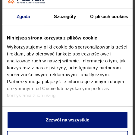
zamarzniętym zamkiem w drzwiach samochodowych,
doskonale wiesz jak wiele czasu można stracić na
próby dostania się do własnego samochodu. Ten
Zgoda
Szczegóły
O plikach cookies
problem jest zazwyczaj spowodowany gromadzeniem
się wilgoci wewnątrz zamka,. Zamienia się ona w lód,
uniemożliwiając włożenia klucza do środka. W tym
Niniejsza strona korzysta z plików cookie
przypadku z pomocą po raz kolejny przychodzi
odmrażacz – tym razem w formie aerozolu. Za
Wykorzystujemy pliki cookie do spersonalizowania treści
pomocą specjalnej końcówki można precyzyjnie
i reklam, aby oferować funkcje społecznościowe i
wprowadzić preparat w szczelinę zamka i poczekać, aż
analizować ruch w naszej witrynie. Informacje o tym, jak
lód stopniowo zacznie ustępować. Jeżeli nie
korzystasz z naszej witryny, udostępniamy partnerom
zaopatrzyłeś się w tego typu produkt, możesz
społecznościowym, reklamowym i analitycznym.
spróbować delikatne podgrzać klucz zapalniczką. Takie
Partnerzy mogą połączyć te informacje z innymi danymi
działanie również powinno przynieść oczekiwane
otrzymanymi od Ciebie lub uzyskanymi podczas
efekty.
korzystania z ich usług.
Uszczelki
Kolejnym uciążliwym zimowym problemem jest
Zezwól na wszystkie
przymarzanie uszczelek znajdujących się w drzwiach.
Podobnie jak w przypadku zamarzniętego zamka,