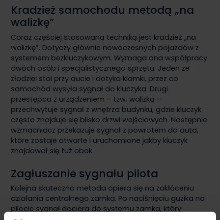
Kradzież samochodu metodą „na
walizkę”
Coraz częściej stosowaną techniką jest kradzież „na
walizkę”. Dotyczy głównie nowoczesnych pojazdów z
systemem bezkluczykowym. Wymaga ona współpracy
dwóch osób i specjalistycznego sprzętu. Jeden ze
złodziei stoi przy aucie i dotyka klamki, przez co
samochód wysyła sygnał do kluczyka. Drugi
przestępca z urządzeniem – tzw. walizką –
przechwytuje sygnał z wnętrza budynku, gdzie kluczyk
często znajduje się blisko drzwi wejściowych. Następnie
wzmacniacz przekazuje sygnał z powrotem do auta,
które zostaje otwarte i uruchomione jakby kluczyk
znajdował się tuż obok.
Zagłuszanie sygnału pilota
Kolejna skuteczna metoda opiera się na zakłóceniu
działania centralnego zamka. Po naciśnięciu guzika na
pilocie sygnał dociera do systemu zamka, który
zamyka drzwi. Jednak przy użyciu urządzenia (tzw.