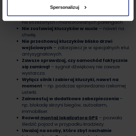
pojazdu.
Spersonalizuj
Parkuj w bezpiecznych miejscach
– najlepiej
na strzeżonych i monitorowanych parkingach.
Nie zostawiaj kluczyków w aucie
– nawet na
chwilę.
Nie przechowuj kluczyków blisko drzwi
wejściowych
– zabezpiecz je w specjalnych etui
antysygnałowych.
Zawsze sprawdzaj, czy samochód faktycznie
się zamknął
– sygnał dźwiękowy nie zawsze
wystarcza.
Wyłącz silnik i zabieraj kluczyki, nawet na
moment
– np. podczas sprawdzania rzekomej
usterki.
Zainwestuj w dodatkowe zabezpieczenia
–
np. blokadę skrzyni biegów, autoalarm,
immobiliser.
Rozważ
montaż lokalizatora GPS
– pozwala
śledzić pojazd w przypadku kradzieży.
Uważaj na osoby, które zbyt nachalnie