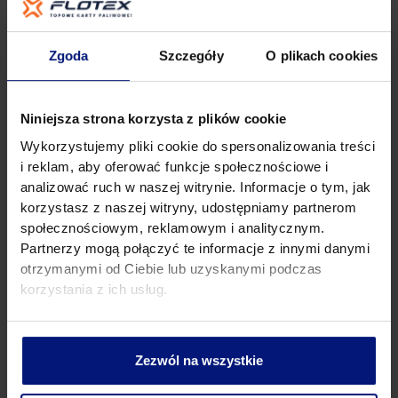
zagłuszacz centralnego zamka), złodziej może
przerwać ten sygnał. Właściciel myśli, że auto zostało
zamknięte, podczas gdy drzwi są wciąż otwarte.
Zgoda
Szczegóły
O plikach cookies
Urządzenia zagłuszające działają zwykle w promieniu
do 20 metrów i są niemal niezauważalne dla ofiary.
Niniejsza strona korzysta z plików cookie
Kradzież „na kupca”
Wykorzystujemy pliki cookie do spersonalizowania treści
W tej metodzie przestępca podszywa się pod osobę
i reklam, aby oferować funkcje społecznościowe i
zainteresowaną kupnem auta. Prosi o jazdę próbną i
analizować ruch w naszej witrynie. Informacje o tym, jak
jako zastaw oferuje swój samochód. Gdy otrzyma
korzystasz z naszej witryny, udostępniamy partnerom
kluczyki i dokumenty, po prostu odjeżdża. Auto
społecznościowym, reklamowym i analitycznym.
pozostawione jako zabezpieczenie zazwyczaj okazuje
Partnerzy mogą połączyć te informacje z innymi danymi
się kradzione lub pochodzi z przestępstwa.
otrzymanymi od Ciebie lub uzyskanymi podczas
Jak zabezpieczyć samochód
korzystania z ich usług.
przed kradzieżą?
Zabezpieczenie samochodu przed kradzieżą to
Zezwól na wszystkie
obecnie nie tylko kwestia zamknięcia drzwi na klucz. To
cała strategia, która pozwala ograniczyć ryzyko utraty