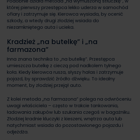
Podobnie działa metoda „na wymuszoną stłuczkę”, w
której pierwszy przestępca lekko uderza w samochód
ofiary i zatrzymuje się. Kierowca wysiada, by ocenić
szkody, a wtedy drugi złodziej wsiada do
niezamkniętego auta i ucieka.
Kradzież „na butelkę” i „na
farmazona”
Inna znana technika to „na butelkę”. Przestępca
umieszcza butelkę z cieczą pod nadkolem tylnego
koła. Kiedy kierowca rusza, słyszy hałas i zatrzymuje
pojazd, by sprawdzić źródło dźwięku. To idealny
moment, by złodziej przejął auto.
Z kolei metoda „na farmazona” polega na odwróceniu
uwagi właściciela – często w trakcie tankowania,
ładowania zakupów lub szukania czegoś w bagażniku.
Złodziej kradnie kluczyki z kieszeni, wnętrza auta lub
natychmiast wsiada do pozostawionego pojazdu i
odjeżdża.